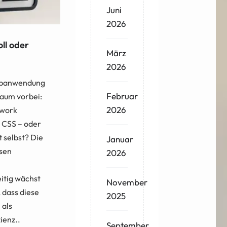
Juni
2026
ll oder
März
2026
ebanwendung
Februar
kaum vorbei:
2026
ework
d CSS – oder
t selbst? Die
Januar
ssen
2026
eitig wächst
November
 dass diese
2025
 als
zienz..
September