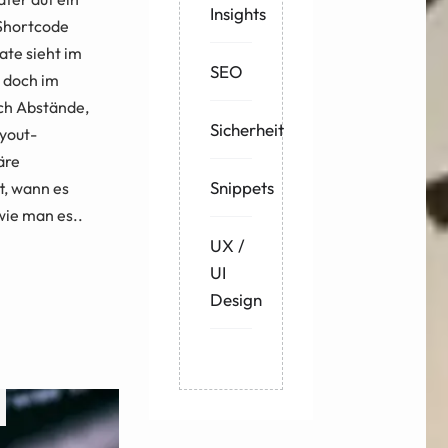
Insights
 Shortcode
te sieht im
SEO
 doch im
ch Abstände,
Sicherheit
yout-
äre
Snippets
t, wann es
ie man es..
UX /
UI
Design