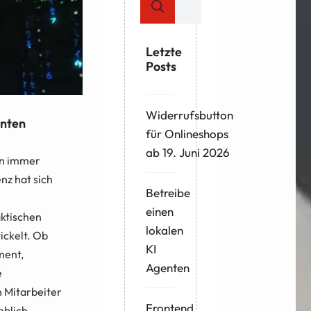
Letzte
Posts
Widerrufsbutton
enten
für Onlineshops
ab 19. Juni 2026
en immer
enz hat sich
Betreibe
einen
aktischen
lokalen
ckelt. Ob
KI
ment,
Agenten
e
 Mitarbeiter
Frontend
eblich