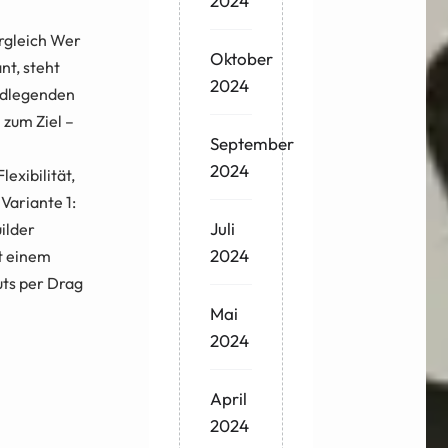
2024
ergleich Wer
Oktober
nt, steht
2024
undlegenden
zum Ziel –
September
2024
exibilität,
Variante 1:
Juli
ilder
2024
t einem
uts per Drag
Mai
2024
April
2024