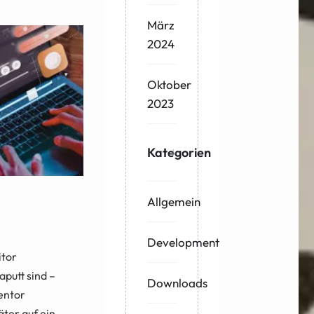
März
2024
Oktober
2023
Kategorien
Allgemein
Development
itor
aputt sind –
Downloads
entor
äter auf ein